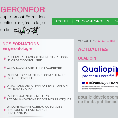
ACCUEIL
QUI SOMMES-NOUS ?
V
ACCUEIL
>
ACTUALITÉS
NOS FORMATIONS
en gérontologie
ACTUALITÉS
01. PENSER ET AGIR AUTREMENT / REUSSIR
QUALIOPI
LE VIRAGE DOMICILIAIRE
02. PARCOURS CERTIFIANT ALZHEIMER
03. DEVELOPPEMENT DES COMPETENCES
PROFESSIONNELLES
04. ACTIONS DE FORMATION EN SITUATION
DE TRAVAIL / AFEST
05. FONDAMENTAUX METIERS ET
pour le développem
RECOMMANDATIONS DE BONNES PRATIQUES
de fonds publics ou
06. LA PERSONNE AGEE AU COEUR DES
PRATIQUES ET LA DEMARCHE
PERSONNALISEE